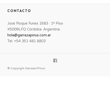
CONTACTO
José Roque Funes 1683 · 1º Piso
X5009LFQ Córdoba. Argentina.
hola@garrazapinus.com.ar
Tel. +54 351 481 8803
© Copyright Garraza+Pinus