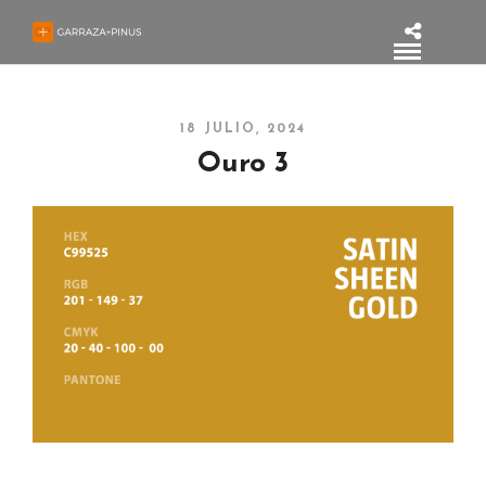
18 JULIO, 2024
Ouro 3